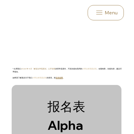
Menu
* 出席我们
2026 年 5 月「解读法学院面试」公开讲座
的同学及家长，可优先报名我們的
大學法律系面試班
。名额有限，先报先得，建议尽
早报名。
如希望了解更多关于我们
大學法律系面試班
的资讯，请
点击这里
。
报名表
Alpha 