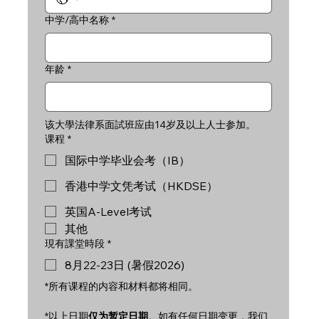
中学/高中名称
*
年龄
*
该大學法律系面試班应由14岁及以上人士参加。
课程
*
国际中学毕业会考（IB）
香港中学文凭考试（HKDSE）
英国A-Level考试
其他
現有課堂時段
*
8月22-23日 (暑假2026)
*所有课程的内容和材料都将相同。
*以上日期
仅为暂定日期
。如有任何日期变更，我们